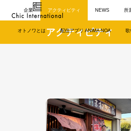
企業
アクティビティ
NEWS
所
アクティビティ
オトノワとは
配信アプリ ANIMA NOA
歌