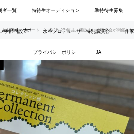
属者一覧
特待生オーディション
準特待生募集
人材育成・サポート
5/22~27 福井、和歌山にて研修会が開催さ
い手部門設立
水谷プロデューサー特別講演会
作
プライバシーポリシー
JA