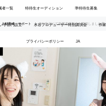
属者一覧
特待生オーディション
準特待生募集
人材育成・サポート
2/9 立川にて所属者撮影会を開催しました②
い手部門設立
水谷プロデューサー特別講演会
作
プライバシーポリシー
JA