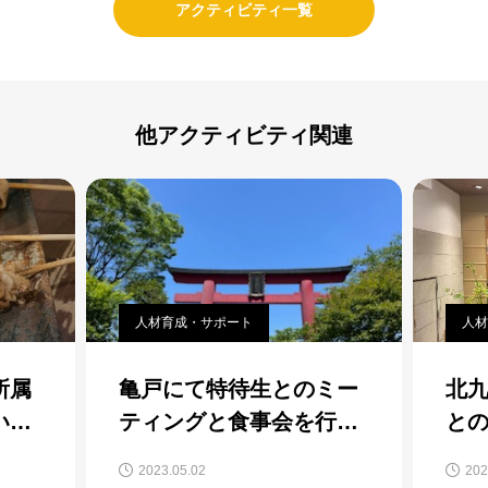
アクティビティ一覧
他アクティビティ関連
人材育成・サポート
人材
所属
亀戸にて特待生とのミー
北
いま
ティングと食事会を行い
と
ました。
グ
2023.05.02
202